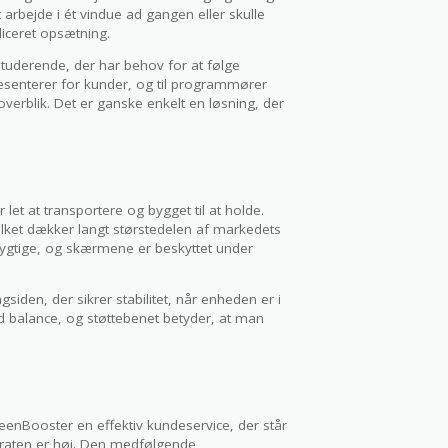
t arbejde i ét vindue ad gangen eller skulle
iceret opsætning.
 studerende, der har behov for at følge
ræsenterer for kunder, og til programmører
verblik. Det er ganske enkelt en løsning, der
let at transportere og bygget til at holde.
vilket dækker langt størstedelen af markedets
ygtige, og skærmene er beskyttet under
iden, der sikrer stabilitet, når enheden er i
od balance, og støttebenet betyder, at man
reenBooster en effektiv kundeservice, der står
arraten er høj. Den medfølgende