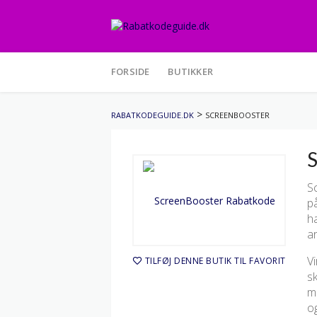
Skip
to
FORSIDE
BUTIKKER
content
>
RABATKODEGUIDE.DK
SCREENBOOSTER
S
Sc
på
ha
ar
V
TILFØJ DENNE BUTIK TIL FAVORIT
s
me
o