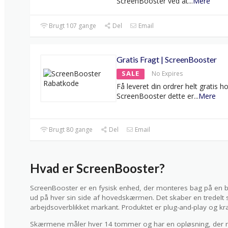
ScreenBooster ved at
...
Mere
Brugt 107 gange
Del
Email
Gratis Fragt | ScreenBooster
SALE
No Expires
Få leveret din ordrer helt gratis h
ScreenBooster dette er
...
Mere
Brugt 80 gange
Del
Email
Hvad er ScreenBooster?
ScreenBooster er en fysisk enhed, der monteres bag på en 
ud på hver sin side af hovedskærmen. Det skaber en tredel
arbejdsoverblikket markant. Produktet er plug-and-play og k
Skærmene måler hver 14 tommer og har en opløsning, der m