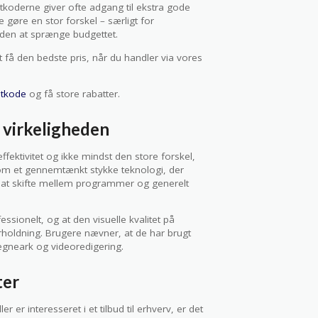
tkoderne giver ofte adgang til ekstra gode
de gøre en stor forskel – særligt for
uden at sprænge budgettet.
at få den bedste pris, når du handler via vores
atkode
og få store rabatter.
 virkeligheden
fektivitet og ikke mindst den store forskel,
om et gennemtænkt stykke teknologi, der
r at skifte mellem programmer og generelt
ssionelt, og at den visuelle kvalitet på
erholdning. Brugere nævner, at de har brugt
egneark og videoredigering.
ter
 er interesseret i et tilbud til erhverv, er det