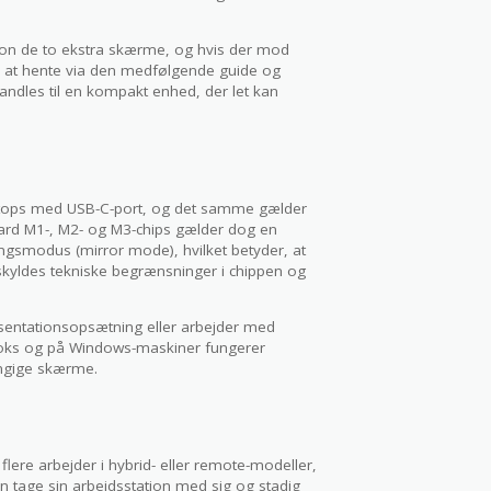
tion de to ekstra skærme, og hvis der mod
lp at hente via den medfølgende guide og
dles til en kompakt enhed, der let kan
aptops med USB-C-port, og det samme gælder
rd M1-, M2- og M3-chips gælder dog en
ngsmodus (mirror mode), hvilket betyder, at
kyldes tekniske begrænsninger i chippen og
sentationsopsætning eller arbejder med
oks og på Windows-maskiner fungerer
ængige skærme.
lere arbejder i hybrid- eller remote-modeller,
an tage sin arbejdsstation med sig og stadig