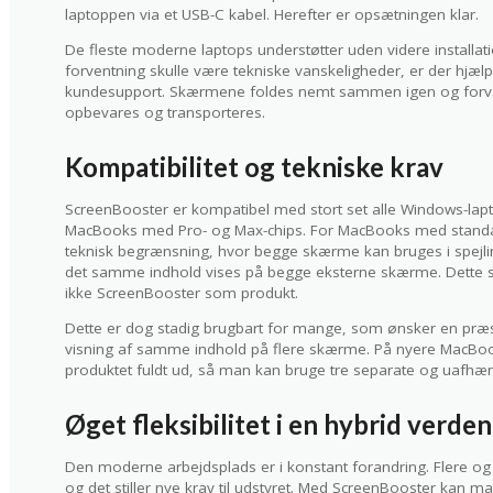
laptoppen via et USB-C kabel. Herefter er opsætningen klar.
De fleste moderne laptops understøtter uden videre installa
forventning skulle være tekniske vanskeligheder, er der hjæ
kundesupport. Skærmene foldes nemt sammen igen og forvan
opbevares og transporteres.
Kompatibilitet og tekniske krav
ScreenBooster er kompatibel med stort set alle Windows-l
MacBooks med Pro- og Max-chips. For MacBooks med standa
teknisk begrænsning, hvor begge skærme kan bruges i spejli
det samme indhold vises på begge eksterne skærme. Dette s
ikke ScreenBooster som produkt.
Dette er dog stadig brugbart for mange, som ønsker en præ
visning af samme indhold på flere skærme. På nyere MacBo
produktet fuldt ud, så man kan bruge tre separate og uafh
Øget fleksibilitet i en hybrid verden
Den moderne arbejdsplads er i konstant forandring. Flere og f
og det stiller nye krav til udstyret. Med ScreenBooster kan m