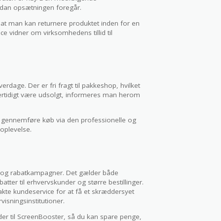
vordan opsætningen foregår.
 at man kan returnere produktet inden for en
ce vidner om virksomhedens tillid til
erdage. Der er fri fragt til pakkeshop, hvilket
lertidigt være udsolgt, informeres man herom
t gennemføre køb via den professionelle og
oplevelse.
d og rabatkampagner. Det gælder både
tter til erhvervskunder og større bestillinger.
akte kundeservice for at få et skræddersyet
visningsinstitutioner.
er til ScreenBooster, så du kan spare penge,