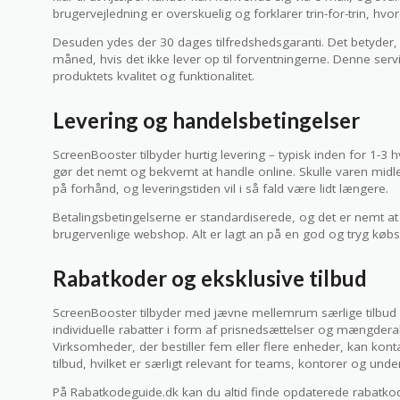
brugervejledning er overskuelig og forklarer trin-for-trin, h
Desuden ydes der 30 dages tilfredshedsgaranti. Det betyder,
måned, hvis det ikke lever op til forventningerne. Denne servi
produktets kvalitet og funktionalitet.
Levering og handelsbetingelser
ScreenBooster tilbyder hurtig levering – typisk inden for 1-3 hv
gør det nemt og bekvemt at handle online. Skulle varen mid
på forhånd, og leveringstiden vil i så fald være lidt længere.
Betalingsbetingelserne er standardiserede, og det er nemt a
brugervenlige webshop. Alt er lagt an på en god og tryg købs
Rabatkoder og eksklusive tilbud
ScreenBooster tilbyder med jævne mellemrum særlige tilbu
individuelle rabatter i form af prisnedsættelser og mængderaba
Virksomheder, der bestiller fem eller flere enheder, kan kont
tilbud, hvilket er særligt relevant for teams, kontorer og under
På Rabatkodeguide.dk kan du altid finde opdaterede rabatkod