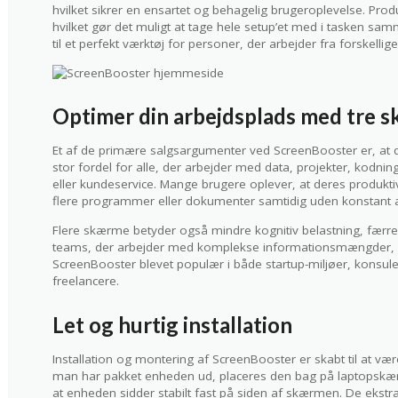
hvilket sikrer en ensartet og behagelig brugeroplevelse. Produ
hvilket gør det muligt at tage hele setup’et med i tasken s
til et perfekt værktøj for personer, der arbejder fra forskellige
Optimer din arbejdsplads med tre 
Et af de primære salgsargumenter ved ScreenBooster er, at d
stor fordel for alle, der arbejder med data, projekter, kodnin
eller kundeservice. Mange brugere oplever, at deres produktivi
flere programmer eller dokumenter samtidig uden konstant at
Flere skærme betyder også mindre kognitiv belastning, færre 
teams, der arbejder med komplekse informationsmængder, er
ScreenBooster blevet populær i både startup-miljøer, konsul
freelancere.
Let og hurtig installation
Installation og montering af ScreenBooster er skabt til at v
man har pakket enheden ud, placeres den bag på laptopskær
at enheden sidder stabilt fast på siden af skærmen. De ekstra