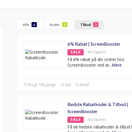
Alle
Koder
Tilbud
6
3
3
6% Rabat | ScreenBooster
SALE
No Expires
Få 6% rabat på din ordrer hos
ScreenBooster ved at
...
Mere
Brugt 106 gange
Del
Email
Bedste Rabatkoder & Tilbud |
ScreenBooster
SALE
No Expires
Få de bedste rabatkoder & tilbud