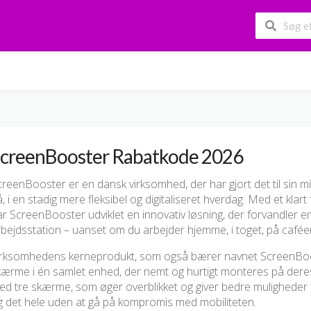
creenBooster Rabatkode 2026
reenBooster er en dansk virksomhed, der har gjort det til sin m
, i en stadig mere fleksibel og digitaliseret hverdag. Med et klart
r ScreenBooster udviklet en innovativ løsning, der forvandler 
bejdsstation – uanset om du arbejder hjemme, i toget, på caféen
irksomhedens kerneprodukt, som også bærer navnet ScreenBoost
kærme i én samlet enhed, der nemt og hurtigt monteres på deres
d tre skærme, som øger overblikket og giver bedre muligheder fo
g det hele uden at gå på kompromis med mobiliteten.