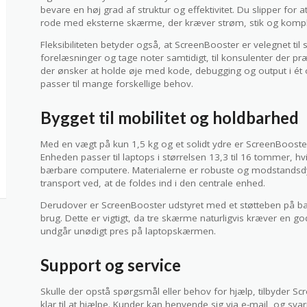
bevare en høj grad af struktur og effektivitet. Du slipper for a
rode med eksterne skærme, der kræver strøm, stik og kompl
Fleksibiliteten betyder også, at ScreenBooster er velegnet til
forelæsninger og tage noter samtidigt, til konsulenter der p
der ønsker at holde øje med kode, debugging og output i ét o
passer til mange forskellige behov.
Bygget til mobilitet og holdbarhed
Med en vægt på kun 1,5 kg og et solidt ydre er ScreenBooster 
Enheden passer til laptops i størrelsen 13,3 til 16 tommer, h
bærbare computere. Materialerne er robuste og modstandsd
transport ved, at de foldes ind i den centrale enhed.
Derudover er ScreenBooster udstyret med et støtteben på bags
brug. Dette er vigtigt, da tre skærme naturligvis kræver en g
undgår unødigt pres på laptopskærmen.
Support og service
Skulle der opstå spørgsmål eller behov for hjælp, tilbyder Sc
klar til at hjælpe. Kunder kan henvende sig via e-mail, og sv