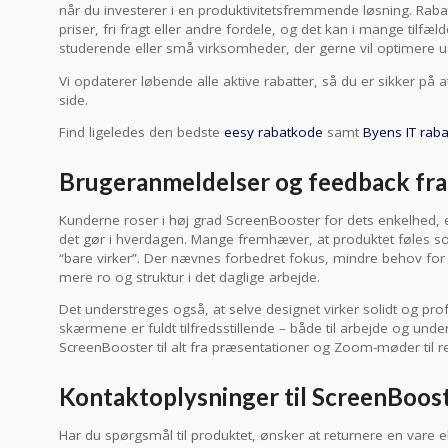
når du investerer i en produktivitetsfremmende løsning. Raba
priser, fri fragt eller andre fordele, og det kan i mange tilfæl
studerende eller små virksomheder, der gerne vil optimere 
Vi opdaterer løbende alle aktive rabatter, så du er sikker på 
side.
Find ligeledes den bedste
eesy rabatkode
samt
Byens IT rab
Brugeranmeldelser og feedback fra
Kunderne roser i høj grad ScreenBooster for dets enkelhed, ef
det gør i hverdagen. Mange fremhæver, at produktet føles s
“bare virker”. Der nævnes forbedret fokus, mindre behov fo
mere ro og struktur i det daglige arbejde.
Det understreges også, at selve designet virker solidt og profe
skærmene er fuldt tilfredsstillende – både til arbejde og und
ScreenBooster til alt fra præsentationer og Zoom-møder til r
Kontaktoplysninger til ScreenBoos
Har du spørgsmål til produktet, ønsker at returnere en vare eller