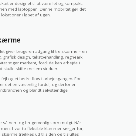
ktet er designet til at være let og kompakt,
ammen med laptoppen. Denne mobilitet gør det
 lokationer i løbet af ugen.
skærme
et giver brugeren adgang til tre skærme – en
g, grafisk design, tekstbehandling, regneark
tet stiger markant, fordi de kan arbejde i
 skulle skifte mellem vinduer.
fejl og et bedre flow i arbejdsgangen. For
 det en væsentlig fordel, og derfor er
entbranchen og blandt selvstændige
ære så nem og brugervenlig som muligt. Når
men, hvor to fleksible klammer sørger for,
 skærme trækkes ud til siden og tilsluttes