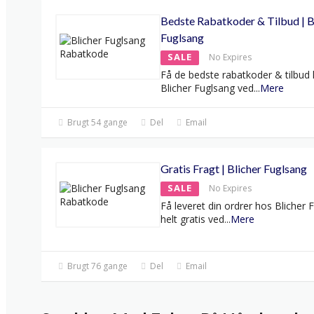
Bedste Rabatkoder & Tilbud | B
Fuglsang
SALE
No Expires
Få de bedste rabatkoder & tilbud
Blicher Fuglsang ved
...
Mere
Brugt 54 gange
Del
Email
Gratis Fragt | Blicher Fuglsang
SALE
No Expires
Få leveret din ordrer hos Blicher 
helt gratis ved
...
Mere
Brugt 76 gange
Del
Email