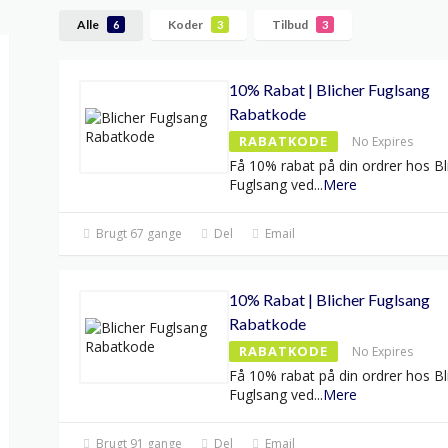
Alle
Koder
Tilbud
6
3
3
10% Rabat | Blicher Fuglsang
Rabatkode
RABATKODE
No Expires
Få 10% rabat på din ordrer hos Bl
Fuglsang ved
...
Mere
Brugt 67 gange
Del
Email
10% Rabat | Blicher Fuglsang
Rabatkode
RABATKODE
No Expires
Få 10% rabat på din ordrer hos Bl
Fuglsang ved
...
Mere
Brugt 91 gange
Del
Email