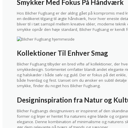
Smykker Med Fokus På Håndværk
Hos Blicher Fuglsang er der aldrig gået på kompromis med kva
en dedikeret tilgang til ægte håndværk, hvor hver eneste de
bliver til i tæt samspil mellem kreative idéer, moderne teknik 
smykke opnår den høje standard, Blicher Fuglsang er kendt f
Kollektioner Til Enhver Smag
Blicher Fuglsang tilbyder en bred vifte af kollektioner, der hver
smykkedesign. Sortimentet omfatter blandt andet elegante r
og halskæder i både sølv og guld. Der er fokus på det enkle, 
både hverdag og fest. Uanset om du ønsker en subtil detalje ti
smykke, finder du noget hos Blicher Fuglsang.
Designinspiration fra Natur og Kult
Blicher Fuglsangs designunivers er inspireret af den skandin
former og linjer er hentet fra naturens egne bløde og organisk
elegance. Denne kombination af minimalisme og naturens sk
gør dem relevante på tværs af trends og sæsoner.