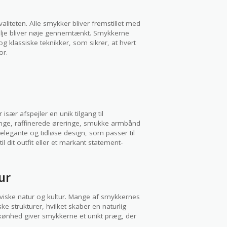
liteten. Alle smykker bliver fremstillet med
talje bliver nøje gennemtænkt. Smykkerne
og klassiske teknikker, som sikrer, at hvert
or.
 især afspejler en unik tilgang til
inge, raffinerede øreringe, smukke armbånd
elegante og tidløse design, som passer til
l dit outfit eller et markant statement-
ur
aviske natur og kultur. Mange af smykkernes
e strukturer, hvilket skaber en naturlig
ønhed giver smykkerne et unikt præg, der