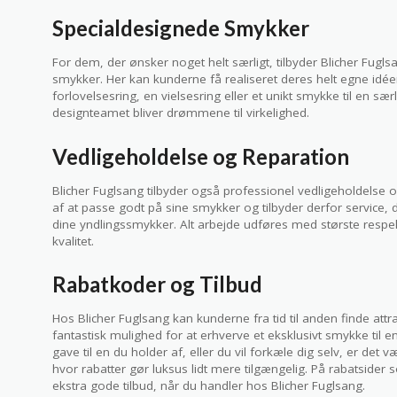
Specialdesignede Smykker
For dem, der ønsker noget helt særligt, tilbyder Blicher Fug
smykker. Her kan kunderne få realiseret deres helt egne idée
forlovelsesring, en vielsesring eller et unikt smykke til en 
designteamet bliver drømmene til virkelighed.
Vedligeholdelse og Reparation
Blicher Fuglsang tilbyder også professionel vedligeholdelse 
af at passe godt på sine smykker og tilbyder derfor service, 
dine yndlingssmykker. Alt arbejde udføres med største respek
kvalitet.
Rabatkoder og Tilbud
Hos Blicher Fuglsang kan kunderne fra tid til anden finde attr
fantastisk mulighed for at erhverve et eksklusivt smykke til e
gave til en du holder af, eller du vil forkæle dig selv, er de
hvor rabatter gør luksus lidt mere tilgængelig. På rabatsider
ekstra gode tilbud, når du handler hos Blicher Fuglsang.