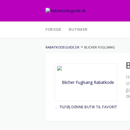
Skip
to
FORSIDE
BUTIKKER
content
>
RABATKODEGUIDE.DK
BLICHER FUGLSANG
B
H
s
ga
d
TILFØJ DENNE BUTIK TIL FAVORIT