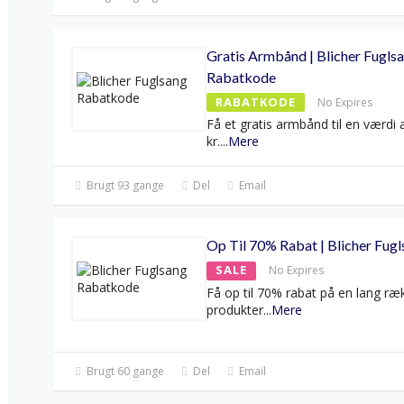
Gratis Armbånd | Blicher Fugls
Rabatkode
RABATKODE
No Expires
Få et gratis armbånd til en værdi 
kr.
...
Mere
Brugt 93 gange
Del
Email
Op Til 70% Rabat | Blicher Fug
SALE
No Expires
Få op til 70% rabat på en lang ræ
produkter
...
Mere
Brugt 60 gange
Del
Email