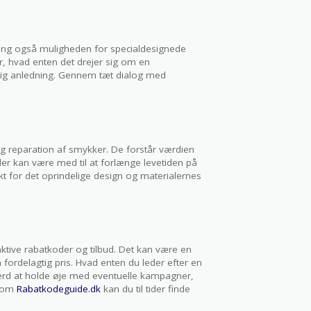
lsang også muligheden for specialdesignede
r, hvad enten det drejer sig om en
særlig anledning. Gennem tæt dialog med
og reparation af smykker. De forstår værdien
der kan være med til at forlænge levetiden på
t for det oprindelige design og materialernes
aktive rabatkoder og tilbud. Det kan være en
n fordelagtig pris. Hvad enten du leder efter en
t værd at holde øje med eventuelle kampagner,
 som
Rabatkodeguide.dk
kan du til tider finde