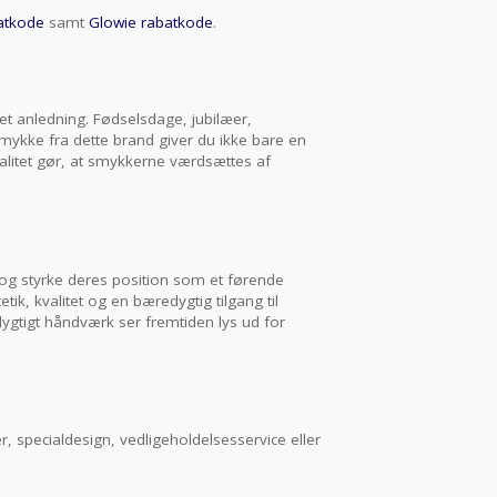
atkode
samt
Glowie rabatkode
.
et anledning. Fødselsdage, jubilæer,
smykke fra dette brand giver du ikke bare en
valitet gør, at smykkerne værdsættes af
 og styrke deres position som et førende
k, kvalitet og en bæredygtig tilgang til
ygtigt håndværk ser fremtiden lys ud for
, specialdesign, vedligeholdelsesservice eller