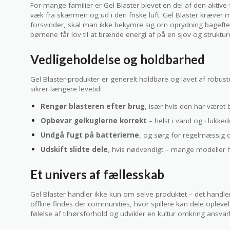
For mange familier er Gel Blaster blevet en del af den aktive
væk fra skærmen og ud i den friske luft. Gel Blaster kræver 
forsvinder, skal man ikke bekymre sig om oprydning bagefter.
børnene får lov til at brænde energi af på en sjov og struktu
Vedligeholdelse og holdbarhed
Gel Blaster-produkter er generelt holdbare og lavet af robus
sikrer længere levetid:
Rengør blasteren efter brug
, især hvis den har været
Opbevar gelkuglerne korrekt
– helst i vand og i lukke
Undgå fugt på batterierne
, og sørg for regelmæssig 
Udskift slidte dele
, hvis nødvendigt – mange modeller 
Et univers af fællesskab
Gel Blaster handler ikke kun om selve produktet – det handl
offline findes der communities, hvor spillere kan dele oplevels
følelse af tilhørsforhold og udvikler en kultur omkring ansvar