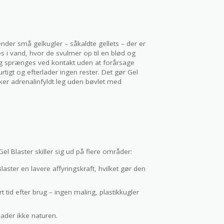
nder små gelkugler – såkaldte gellets – der er
s i vand, hvor de svulmer op til en blød og
 og sprænges ved kontakt uden at forårsage
tigt og efterlader ingen rester. Det gør Gel
sker adrenalinfyldt leg uden bøvlet med
l Blaster skiller sig ud på flere områder:
Blaster en lavere affyringskraft, hvilket gør den
 tid efter brug – ingen maling, plastikkugler
kader ikke naturen.