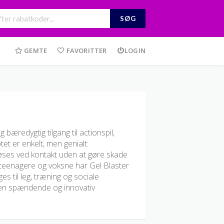
SØG
GEMTE
FAVORITTER
LOGIN
bæredygtig tilgang til actionspil,
t er enkelt, men genialt:
øses ved kontakt uden at gøre skade
, teenagere og voksne har Gel Blaster
es til leg, træning og sociale
til en spændende og innovativ