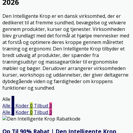
2026
Den Intelligente Krop er en dansk virksomhed, der er
dedikeret til at fremme sundhed, bevægelse og velvære
gennem produkter, kurser og tjenester. Virksomheden
blev grundlagt med det formål at hjælpe mennesker med
at forstå og optimere deres kroppe gennem målrettet
træning og ergonomi. Den Intelligente Krop tilbyder et
bredt udvalg af produkter, der spænder fra
træningsudstyr og massageartikler til ergonomiske
møbler og bøger. Derudover arrangerer virksomheden
kurser, workshops og uddannelser, der giver deltagerne
dybdegående viden og færdigheder om kroppens
funktioner og sundhed.
Alle
3
Alle
3
Koder
0
Tilbud
3
Alle
3
Koder
0
Tilbud
3
Op Til 90% Rabat | Den Intelligente Krop