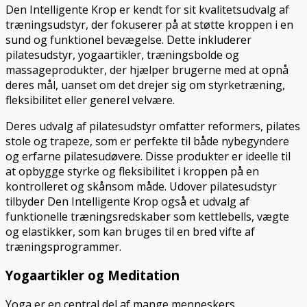
Den Intelligente Krop er kendt for sit kvalitetsudvalg af
træningsudstyr, der fokuserer på at støtte kroppen i en
sund og funktionel bevægelse. Dette inkluderer
pilatesudstyr, yogaartikler, træningsbolde og
massageprodukter, der hjælper brugerne med at opnå
deres mål, uanset om det drejer sig om styrketræning,
fleksibilitet eller generel velvære.
Deres udvalg af pilatesudstyr omfatter reformers, pilates
stole og trapeze, som er perfekte til både nybegyndere
og erfarne pilatesudøvere. Disse produkter er ideelle til
at opbygge styrke og fleksibilitet i kroppen på en
kontrolleret og skånsom måde. Udover pilatesudstyr
tilbyder Den Intelligente Krop også et udvalg af
funktionelle træningsredskaber som kettlebells, vægte
og elastikker, som kan bruges til en bred vifte af
træningsprogrammer.
Yogaartikler og Meditation
Yoga er en central del af mange menneskers