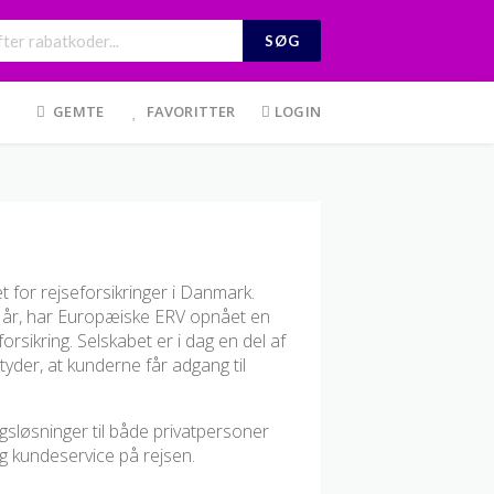
SØG
GEMTE
FAVORITTER
LOGIN
for rejseforsikringer i Danmark.
 år, har Europæiske ERV opnået en
orsikring. Selskabet er i dag en del af
der, at kunderne får adgang til
ngsløsninger til både privatpersoner
g kundeservice på rejsen.