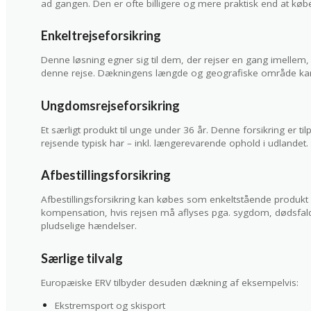
ad gangen. Den er ofte billigere og mere praktisk end at købe f
Enkeltrejseforsikring
Denne løsning egner sig til dem, der rejser en gang imellem
denne rejse. Dækningens længde og geografiske område kan 
Ungdomsrejseforsikring
Et særligt produkt til unge under 36 år. Denne forsikring er t
rejsende typisk har – inkl. længerevarende ophold i udlandet.
Afbestillingsforsikring
Afbestillingsforsikring kan købes som enkeltstående produkt 
kompensation, hvis rejsen må aflyses pga. sygdom, dødsfald i
pludselige hændelser.
Særlige tilvalg
Europæiske ERV tilbyder desuden dækning af eksempelvis:
Ekstremsport og skisport