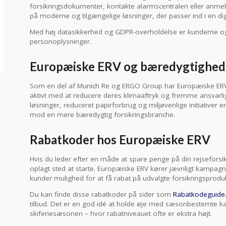
forsikringsdokumenter, kontakte alarmscentralen eller anmel
på moderne og tilgængelige løsninger, der passer ind i en dig
Med høj datasikkerhed og GDPR-overholdelse er kunderne også
personoplysninger.
Europæiske ERV og bæredygtighed
Som en del af Munich Re og ERGO Group har Europæiske ERV 
aktivt med at reducere deres klimaaftryk og fremme ansvarli
løsninger, reduceret papirforbrug og miljøvenlige initiativer er
mod en mere bæredygtig forsikringsbranche.
Rabatkoder hos Europæiske ERV
Hvis du leder efter en måde at spare penge på din rejseforsi
oplagt sted at starte. Europæiske ERV kører jævnligt kampagn
kunder mulighed for at få rabat på udvalgte forsikringsproduk
Du kan finde disse rabatkoder på sider som
Rabatkodeguide
tilbud. Det er en god idé at holde øje med sæsonbestemte ka
skiferiesæsonen – hvor rabatniveauet ofte er ekstra højt.