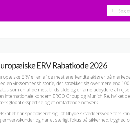
uropæiske ERV Rabatkode 2026
uropæiske ERV er en af de mest anerkendte aktører på markedet 
ed en virksomhedshistorie, der strækker sig over mere end 100
atus som en af de mest tillidsfulde og erfarne udbydere af rejsef
en internationale koncern ERGO Group og Munich Re, hvilket bety
tærk global ekspertise og et omfattende netværk.
lskabet har specialiseret sig i at tilbyde skræddersyede forsikri
 erhvervskunder og har et særligt fokus på sikkerhed, tryghed o