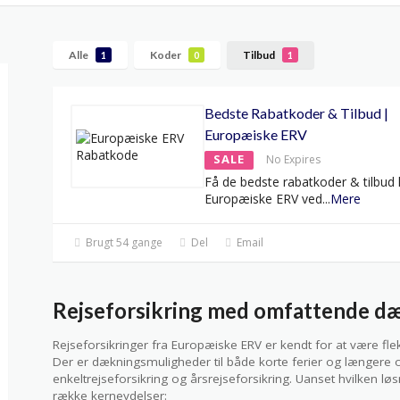
Alle
Koder
Tilbud
1
0
1
Bedste Rabatkoder & Tilbud |
Europæiske ERV
SALE
No Expires
Få de bedste rabatkoder & tilbud
Europæiske ERV ved
...
Mere
Brugt 54 gange
Del
Email
Rejseforsikring med omfattende d
Rejseforsikringer fra Europæiske ERV er kendt for at være fl
Der er dækningsmuligheder til både korte ferier og længer
enkeltrejseforsikring og årsrejseforsikring. Uanset hvilken l
række kerneydelser: