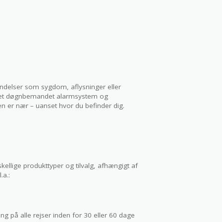
ændelser som sygdom, aflysninger eller
r et døgnbemandet alarmsystem og
n er nær – uanset hvor du befinder dig.
llige produkttyper og tilvalg, afhængigt af
.a.:
ing på alle rejser inden for 30 eller 60 dage