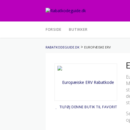
Skip
to
FORSIDE
BUTIKKER
content
>
RABATKODEGUIDE.DK
EUROPÆISKE ERV
E
E
M
st
d
s
TILFØJ DENNE BUTIK TIL FAVORIT
Se
og